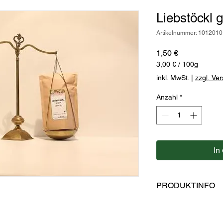
Liebstöckl g
Artikelnummer: 1012010
Preis
1,50 €
3,00 €
/
100g
3,00 €
inkl. MwSt.
|
zzgl. Ve
pro
100
Anzahl
*
Gramm
In
PRODUKTINFO
Liebstöckel Verwendu
Rohkostsalate, Schm