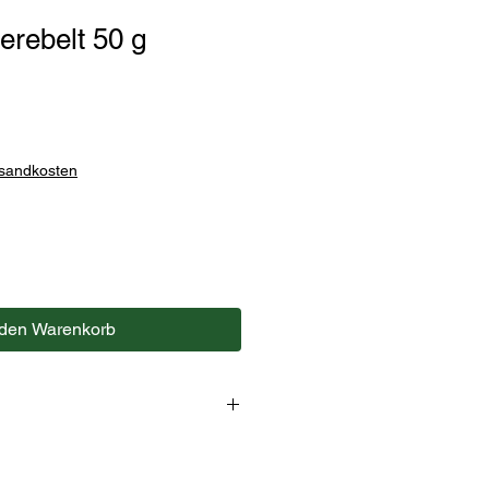
erebelt 50 g
rsandkosten
 den Warenkorb
ng z.B. Fleischbrühe,
orbraten, Gemüsegerichte.