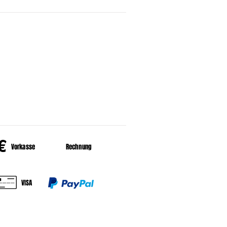
HALT
er uns
HLUNGSARTEN
€
Vorkasse
Rechnung
VISA