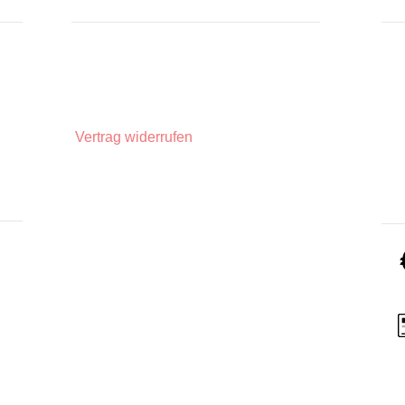
Hersteller: Kaulfuss
INFORMATIONEN
IN
Zahlungsarten
Üb
Privatsphäre und Datenschutz
Unsere AGBs
Widerrufsbelehrung
Vertrag widerrufen
Impressum
Lieferinformationen
ZA