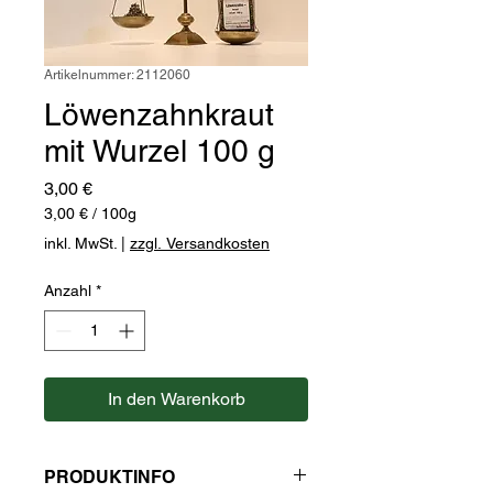
Artikelnummer: 2112060
Löwenzahnkraut
mit Wurzel 100 g
Preis
3,00 €
3,00 €
/
100g
3,00 €
inkl. MwSt.
|
zzgl. Versandkosten
pro
100
Anzahl
*
Gramm
In den Warenkorb
PRODUKTINFO