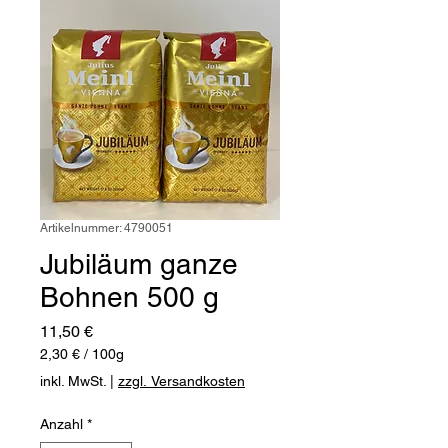
Artikelnummer: 4790051
Jubiläum ganze
Bohnen 500 g
Preis
11,50 €
2,30 €
/
100g
2,30 €
inkl. MwSt.
|
zzgl. Versandkosten
pro
100
Anzahl
*
Gramm