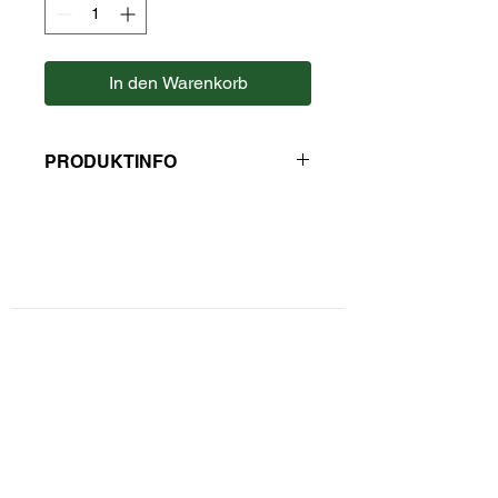
In den Warenkorb
PRODUKTINFO
Hersteller: Meinl Kaffee
Kontaktformular
Privatsphäre und Datenschutz
Widerrufsbelehrung
Zahlungsarten
Unsere AGBs