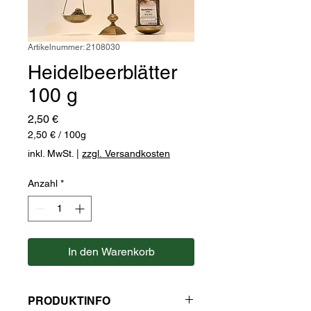
Artikelnummer: 2108030
Heidelbeerblätter
100 g
Preis
2,50 €
2,50 €
/
100g
2,50 €
inkl. MwSt.
|
zzgl. Versandkosten
pro
100
Anzahl
*
Gramm
In den Warenkorb
PRODUKTINFO