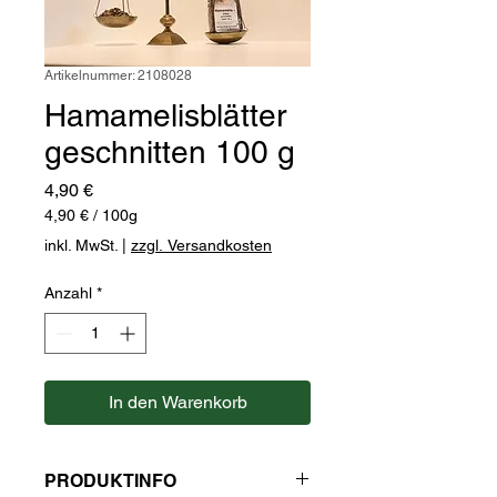
Artikelnummer: 2108028
Hamamelisblätter
geschnitten 100 g
Preis
4,90 €
4,90 €
/
100g
4,90 €
inkl. MwSt.
|
zzgl. Versandkosten
pro
100
Anzahl
*
Gramm
In den Warenkorb
PRODUKTINFO