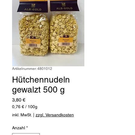
Artikelnummer: 4801012
Hütchennudeln
gewalzt 500 g
Preis
3,80 €
0,76 €
/
100g
0,76 €
inkl. MwSt.
|
zzgl. Versandkosten
pro
100
Anzahl
*
Gramm