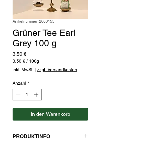
Artikelnummer: 2600155
Grüner Tee Earl
Grey 100 g
Preis
3,50 €
3,50 €
/
100g
3,50 €
inkl. MwSt.
|
zzgl. Versandkosten
pro
100
Anzahl
*
Gramm
In den Warenkorb
PRODUKTINFO