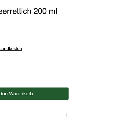
rrettich 200 ml
rsandkosten
 den Warenkorb
, Rapsöl, Gewürze, Steinsalz,
dickungsmittel: Guarkernmehl und