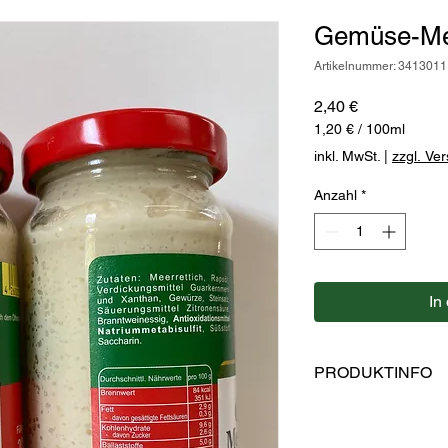
Gemüse-Mee
Artikelnummer: 3413011
Preis
2,40 €
1,20 €
/
100ml
1,20 €
inkl. MwSt.
|
zzgl. Ve
pro
100
Anzahl
*
Milliliter
In
PRODUKTINFO
Zutaten: Meerrettich
Branntweinessig, Ver