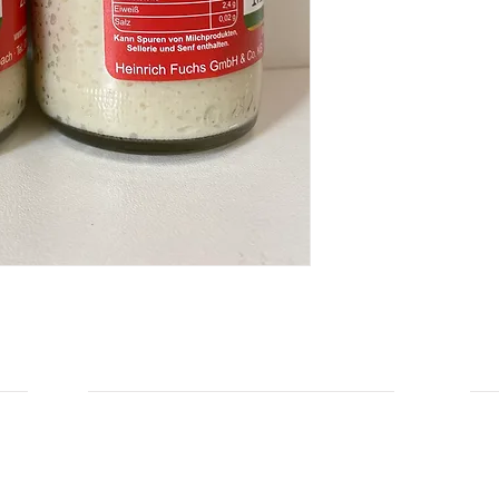
Xanthan, Säuerungsmi
Antioxidationsmittel: 
Saccharin.
Durchschnittliche Nä
Brennwert: 351 kJ / 8
Fett: 2,9 g
- davon gesättigte Fe
Kohlenhydrate: 9,6 g
- davon Zucker: 2,6 
Ballaststoffe: 5,0 g
Eiweiß: 2,4 g
Salz: 0,02 g
Hersteller: Fuchs
INFORMATIONEN
IN
Zahlungsarten
Üb
Privatsphäre und Datenschutz
Unsere AGBs