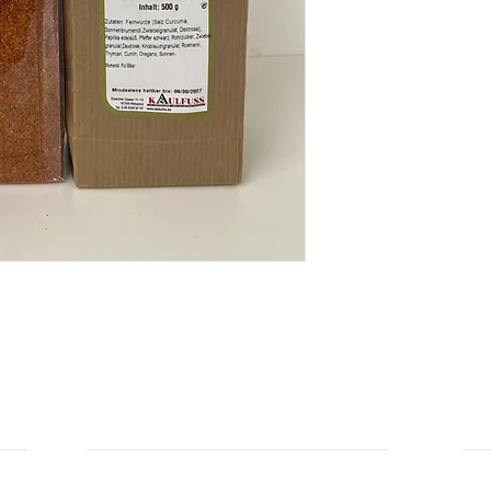
Zutaten: Feinwürze (
Dextrose, Sonnenblum
schwarz, Rohrzucker,
Knoblauchgranulat, 
Oregano, Sonnenblume
Hersteller: Kaulfuss
INFORMATIONEN
IN
Zahlungsarten
Üb