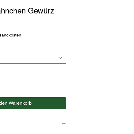
ähnchen Gewürz
rsandkosten
 den Warenkorb