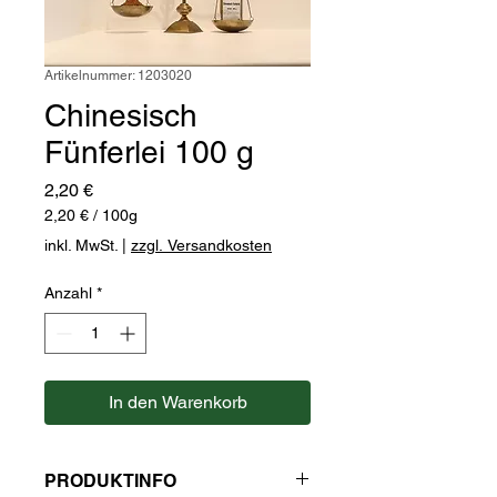
Artikelnummer: 1203020
Chinesisch
Fünferlei 100 g
Preis
2,20 €
2,20 €
/
100g
2,20 €
inkl. MwSt.
|
zzgl. Versandkosten
pro
100
Anzahl
*
Gramm
In den Warenkorb
PRODUKTINFO