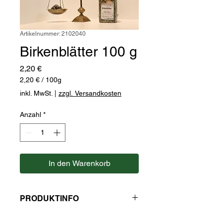
Artikelnummer: 2102040
Birkenblätter 100 g
Preis
2,20 €
2,20 €
/
100g
2,20 €
inkl. MwSt.
|
zzgl. Versandkosten
pro
100
Anzahl
*
Gramm
In den Warenkorb
PRODUKTINFO
Hersteller: Kaulfuss