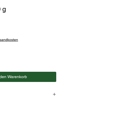
 g
rsandkosten
 den Warenkorb