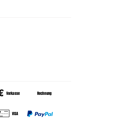
HALT
er uns
HLUNGSARTEN
€
Vorkasse
Rechnung
VISA