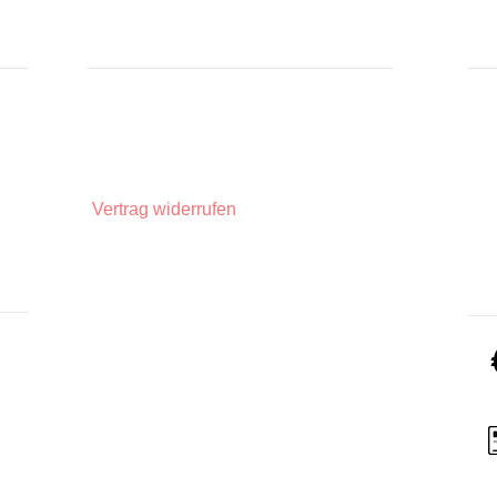
INFORMATIONEN
IN
Zahlungsarten
Üb
Privatsphäre und Datenschutz
Unsere AGBs
Widerrufsbelehrung
Vertrag widerrufen
Impressum
Lieferinformationen
ZA