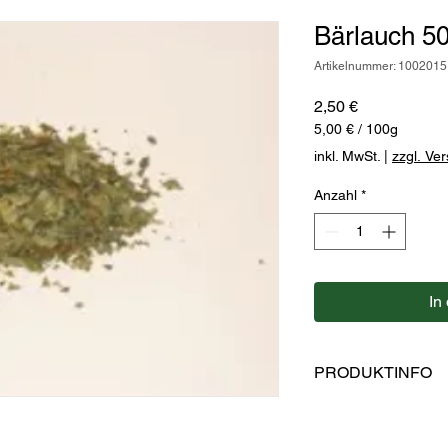
Bärlauch 50
Artikelnummer: 1002015
Preis
2,50 €
5,00 €
/
100g
5,00 €
inkl. MwSt.
|
zzgl. Ve
pro
100
Anzahl
*
Gramm
In
PRODUKTINFO
Hersteller: Kaulfuss