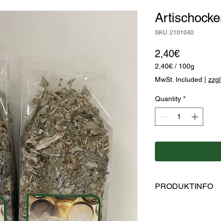
Artischocke
SKU: 2101040
Price
2,40€
2,40€
/
100g
2,40€
MwSt. Included
|
zzg
per
100
Quantity
*
Grams
PRODUKTINFO
Hersteller: Kaulfus