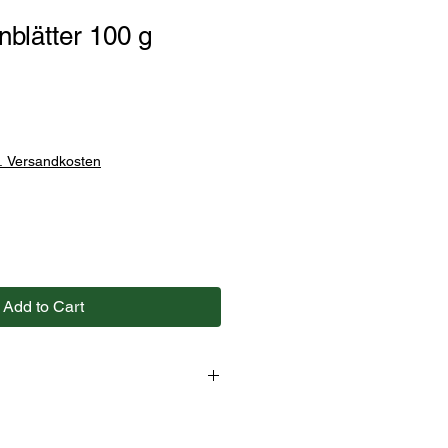
nblätter 100 g
l. Versandkosten
Add to Cart
s