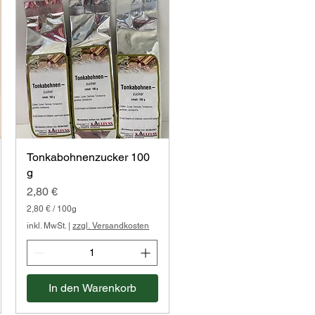
Tonkabohnenzucker 100
g
Preis
2,80 €
2,80 €
/
100g
2
inkl. MwSt.
|
zzgl. Versandkosten
,
8
0
€
In den Warenkorb
p
r
o