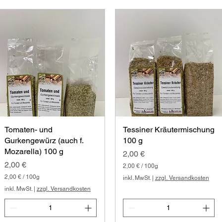
Tomaten- und
Tessiner Kräutermischung
Gurkengewürz (auch f.
100 g
Mozarella) 100 g
Preis
2,00 €
Preis
2,00 €
2,00 €
/
100g
2
2,00 €
/
100g
inkl. MwSt.
|
zzgl. Versandkosten
,
2
inkl. MwSt.
|
zzgl. Versandkosten
0
,
0
0
0
€
p