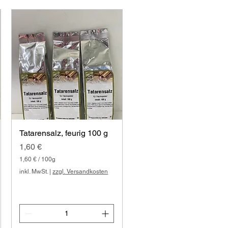
1
0
0
G
r
a
m
m
Tatarensalz, feurig 100 g
Preis
1,60 €
1,60 €
/
100g
1
inkl. MwSt.
|
zzgl. Versandkosten
,
6
0
€
p
r