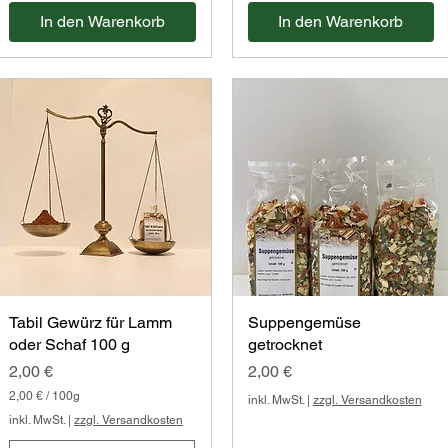
€
r
In den Warenkorb
In den Warenkorb
p
o
r
1
o
0
1
0
0
G
0
r
G
a
r
m
a
m
m
m
Tabil Gewürz für Lamm
Suppengemüse
oder Schaf 100 g
getrocknet
Preis
Preis
2,00 €
2,00 €
2,00 €
/
100g
inkl. MwSt.
|
zzgl. Versandkosten
2
inkl. MwSt.
|
zzgl. Versandkosten
,
0