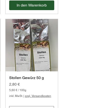
o
In den Warenkorb
1
0
0
G
r
a
m
m
Stollen Gewürz 50 g
Preis
2,80 €
5,60 €
/
100g
5
inkl. MwSt.
|
zzgl. Versandkosten
,
6
0