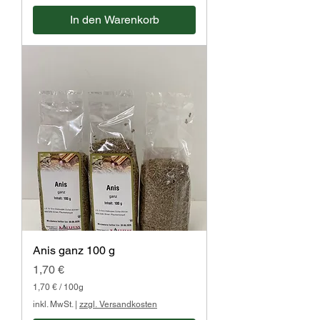
In den Warenkorb
Anis ganz 100 g
Preis
1,70 €
1,70 €
/
100g
1
inkl. MwSt.
|
zzgl. Versandkosten
,