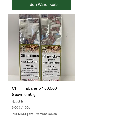
7
In den Warenkorb
0
€
p
r
o
1
0
0
G
r
a
m
m
Chilli Habanero 180.000
Scoville 50 g
Preis
4,50 €
9,00 €
/
100g
9
inkl. MwSt.
|
zzgl. Versandkosten
,